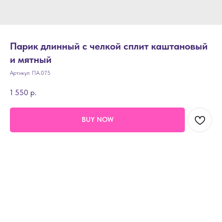
Парик длинный с челкой сплит каштановый
и мятный
Артикул:
ПА.075
1 550
р.
BUY NOW