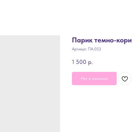
Парик темно-корич
Артикул:
ПА.053
1 500
р.
Нет в наличии