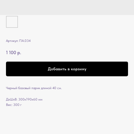
Артикул:
ПА.034
1 100
р.
Добавить в корзину
Черный базовый парик длиной 40 см.
ДxШxВ: 300x190x60 мм
Вес: 300 г