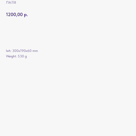
ПА.118
1200,00
р.
Добавить в корзину
lwh: 300x190x60 mm
Weight: 530 g